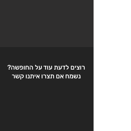
כוסית 19:30 יציאה לארוחת ערב יום
3: 6:30 אימון 9:30 ארוחת בוקר
10:30 שיחת סיכום 11:00 התפזרות
רוצים לדעת עוד על החופשה?
נשמח אם תצרו איתנו קשר